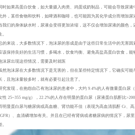
同时如果高蛋白饮食，如大量摄入肉类、鸡蛋或奶制品，可能会导致尿液
此外，某些食物和饮料，如啤酒和咖啡，也可能因为其化学成分而增加尿
当我们的身体缺水时，尿液会变得更加浓缩，这不仅会增加尿液的颜色，
生。
总的来说，大多数情况下，泡沫尿的形成是由于这些日常生活中的无害因
应该保持良好的生活习惯，多喝水，饮食均衡、避免高盐高蛋白饮食，能
泡沫尿出现这些情况，需要及时就医
虽然泡沫尿在大多数情况下是无害的，但在某些特定情况下，它确实可能
长，且泡沫量较多时，就有必要引起注意了。
研究发现，在抱怨自己有泡沫尿的患者中，大约 9.4%的人有微量蛋白尿（尿液蛋
女性 25~355 mg/g），22.2%的人存在明显的蛋白尿（尿液蛋白肌酐比>200
而明显蛋白尿与糖尿病或高血糖、肾功能不佳（表现为高血清肌酐 Cr、高
eGFR）、血清磷增加有关。并且在已经有肾病或者糖尿病的情况下，尿
差。