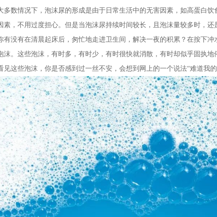
大多数情况下，泡沫尿的形成是由于日常生活中的无害因素，如高蛋白饮
因素，不用过度担心。但是当泡沫尿持续时间较长，且泡沫量较多时，还
你有没有在清晨起床后，匆忙地走进卫生间，解决一夜的积累？在按下冲
泡沫。这些泡沫，有时多，有时少，有时很快就消散，有时却似乎固执地
看见这些泡沫，你是否感到过一丝不安，会想到网上的一个说法“难道我的