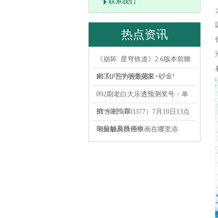
联系我们
热点资讯
《崩坏: 星穹铁道》2.6版本前瞻
来了, 下半场是黄泉+砂金!
KEMP扭力控制器E
092期老白大乐透预测奖号：单
挑一注推荐
ST东时（603377）7月10日13点
50分触及跌停板
电脑版剪映画中画在哪里添
加？剪映画中画设置方法