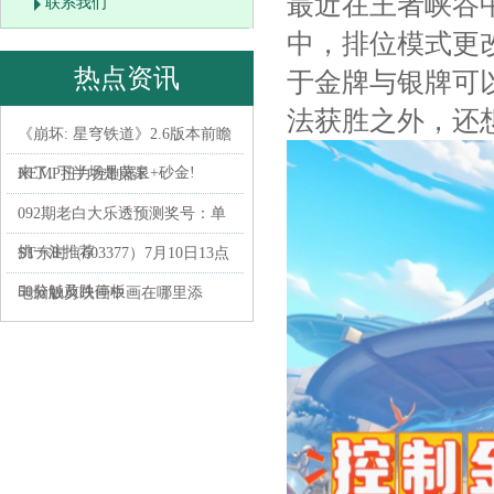
最近在王者峡谷
联系我们
中，排位模式更
热点资讯
于金牌与银牌可
法获胜之外，还
《崩坏: 星穹铁道》2.6版本前瞻
来了, 下半场是黄泉+砂金!
KEMP扭力控制器E
092期老白大乐透预测奖号：单
挑一注推荐
ST东时（603377）7月10日13点
50分触及跌停板
电脑版剪映画中画在哪里添
加？剪映画中画设置方法