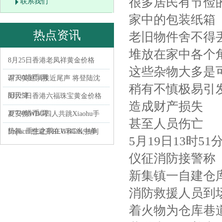
很多居民有节俭
联系我们
家中的包装纸箱
热点资讯
老旧物件舍不得
堆放在家中各个
8月25日香港老凤祥黄金价格
这些杂物大多是
27730港币/两
谢天笑巡演接近尾声 将登陆沈
稍有不慎极易引
阳天津
8月25日香港六福珠宝黄金价格
造成财产损失
27730港币/两
夏安携WBG四人共跳Xiaohu手
甚至人员伤亡
势舞: 重生之我在WBG当中单
Impact: 想避开BLG和DK;抽到
5月19日13时51
FLY很开心, 打FLY我有信心
仪征消防接警称
新集镇一自建仓
消防救援人员到
着火物为仓库巷